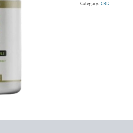
€79.00.
€39.
Category:
CBD