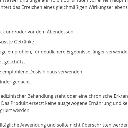
as Wasser und ungefähr 15 bis 30 Minuten vor einer Hauptm
eichtert das Erreichen eines gleichmäßigen Wirkungserlebens
ück und/oder vor dem Abendessen
süsste Getränke
e empfohlen, für deutlichere Ergebnisse länger verwend
ht geschützt
e empfohlene Dosis hinaus verwenden
Kinder gedacht
medizinischer Behandlung steht oder eine chronische Erkran
 Das Produkt ersetzt keine ausgewogene Ernährung und kei
griert werden.
alltägliche Anwendung und sollte nicht überschritten werden