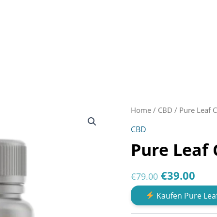
Home
/
CBD
/ Pure Leaf 
CBD
Pure Leaf
Original
Cur
€
39.00
€
79.00
price
pric
Kaufen Pure Lea
was:
is: