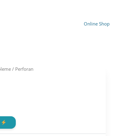
Online Shop
bleme
/ Perforan
rent
e
n