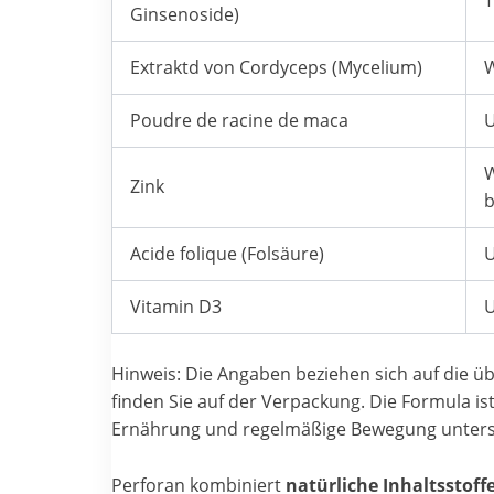
Ginsenoside)
Extraktd von Cordyceps (Mycelium)
W
Poudre de racine de maca
U
W
Zink
b
Acide folique (Folsäure)
U
Vitamin D3
U
Hinweis: Die Angaben beziehen sich auf die 
finden Sie auf der Verpackung. Die Formula is
Ernährung und regelmäßige Bewegung unterstüt
Perforan kombiniert
natürliche Inhaltsstoff