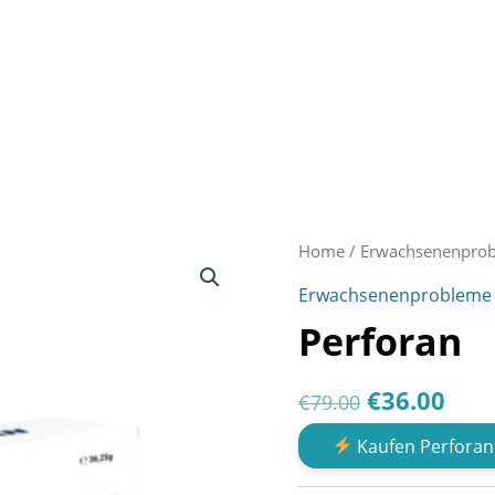
Home
/
Erwachsenenpro
Erwachsenenprobleme
Perforan
Original
Cur
€
36.00
€
79.00
price
pric
Kaufen Perfora
was:
is: