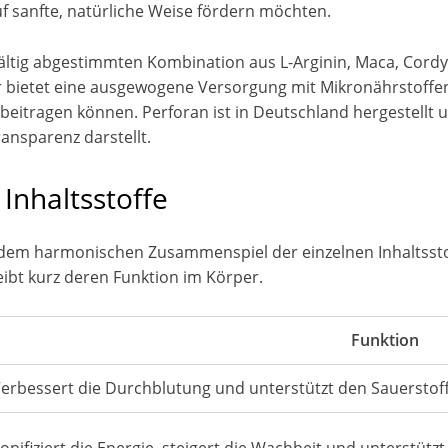
uf sanfte, natürliche Weise fördern möchten.
ältig abgestimmten Kombination aus L-Arginin, Maca, Cordy
 bietet eine ausgewogene Versorgung mit Mikronährstoffen
eitragen können. Perforan ist in Deutschland hergestellt 
ansparenz darstellt.
nhaltsstoffe
 dem harmonischen Zusammenspiel der einzelnen Inhaltsstoff
bt kurz deren Funktion im Körper.
Funktion
erbessert die Durchblutung und unterstützt den Sauerstof
onifiziert die Energie, steigert die Wachheit und unterstützt