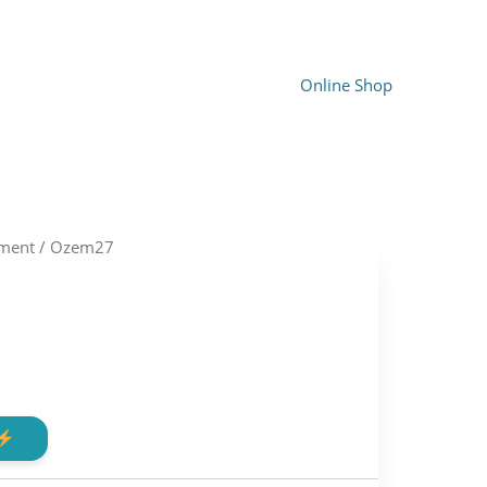
Online Shop
ment
/ Ozem27
rent
e