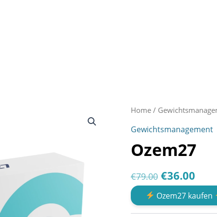
Home
/
Gewichtsmanage
Gewichtsmanagement
Ozem27
Original
Cur
€
36.00
€
79.00
price
pric
Ozem27 kaufen
was:
is: