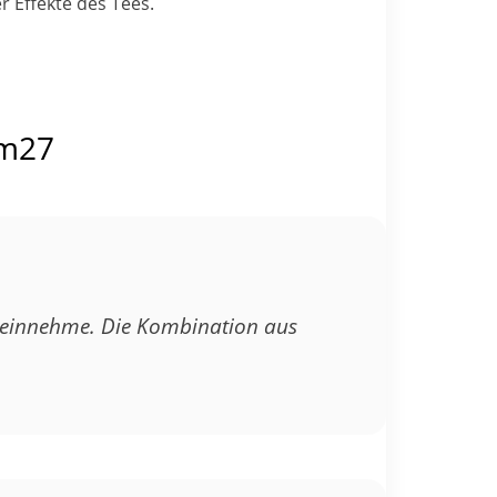
r Effekte des Tees.
em27
ig einnehme. Die Kombination aus