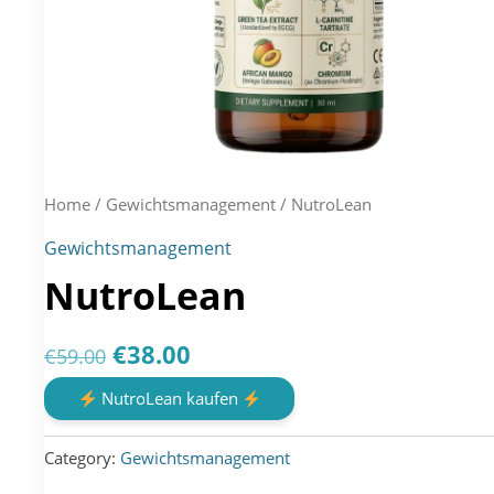
Home
/
Gewichtsmanagement
/ NutroLean
Gewichtsmanagement
NutroLean
Original
Current
€
38.00
€
59.00
price
price
NutroLean kaufen
was:
is:
Category:
Gewichtsmanagement
€59.00.
€38.00.