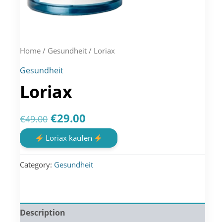
Home
/
Gesundheit
/ Loriax
Gesundheit
Loriax
Original
Current
€
29.00
€
49.00
price
price
Loriax kaufen
was:
is:
Category:
Gesundheit
€49.00.
€29.00.
Description