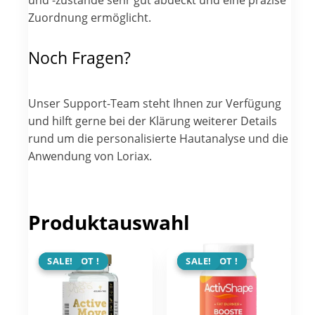
und -zustände sehr gut abdeckt und eine präzise
Zuordnung ermöglicht.
Noch Fragen?
Unser Support-Team steht Ihnen zur Verfügung
und hilft gerne bei der Klärung weiterer Details
rund um die personalisierte Hautanalyse und die
Anwendung von Loriax.
Produktauswahl
ANGEBOT !
SALE!
ANGEBOT !
SALE!