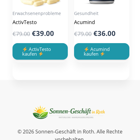
Erwachsenenprobleme
Gesundheit
ActivTesto
Acumind
Original
Current
Original
Curren
€
39.00
€
36.00
€
79.00
€
79.00
price
price
price
price
was:
is:
was:
is:
ActivTesto
Acumind
kaufen
kaufen
€79.00.
€39.00.
€79.00.
€36.00.
© 2026 Sonnen-Geschäft in Roth. Alle Rechte
vorbehalten.