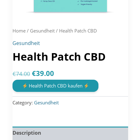
Home
/
Gesundheit
/ Health Patch CBD
Gesundheit
Health Patch CBD
Original
Current
€
39.00
€
74.00
price
price
Health Patch CBD kaufen
was:
is:
Category:
Gesundheit
€74.00.
€39.00.
Description