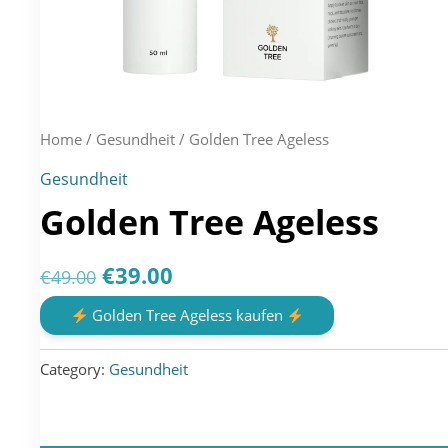
Home
/
Gesundheit
/ Golden Tree Ageless
Gesundheit
Golden Tree Ageless
Original
Current
€
39.00
€
49.00
price
price
Golden Tree Ageless kaufen
was:
is:
Category:
Gesundheit
€49.00.
€39.00.