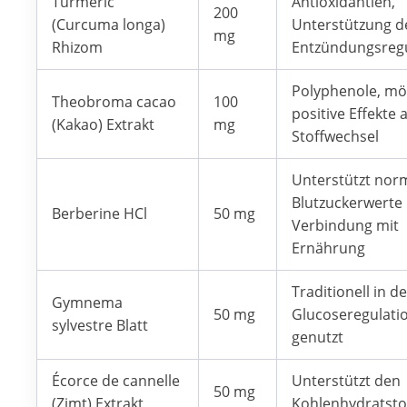
Turmeric
Antioxidantien,
200
(Curcuma longa)
Unterstützung d
mg
Rhizom
Entzündungsregu
Polyphenole, mö
Theobroma cacao
100
positive Effekte 
(Kakao) Extrakt
mg
Stoffwechsel
Unterstützt nor
Blutzuckerwerte 
Berberine HCl
50 mg
Verbindung mit
Ernährung
Traditionell in d
Gymnema
50 mg
Glucoseregulati
sylvestre Blatt
genutzt
Écorce de cannelle
Unterstützt den
50 mg
(Zimt) Extrakt
Kohlenhydratsto