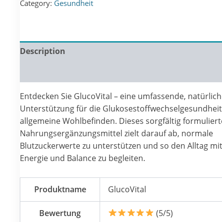
Category:
Gesundheit
€69.00.
€49.00.
Description
Reviews (0)
Entdecken Sie GlucoVital – eine umfassende, natürlic
Unterstützung für die Glukosestoffwechselgesundhei
allgemeine Wohlbefinden. Dieses sorgfältig formuliert
Nahrungsergänzungsmittel zielt darauf ab, normale
Blutzuckerwerte zu unterstützen und so den Alltag mi
Energie und Balance zu begleiten.
Produktname
GlucoVital
Bewertung
(5/5)