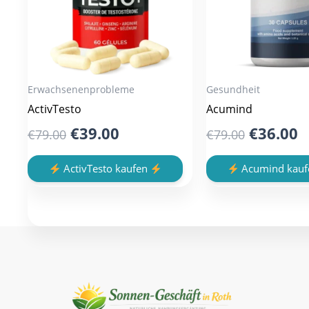
Erwachsenenprobleme
Gesundheit
ActivTesto
Acumind
Original
Current
Original
C
€
39.00
€
36.00
€
79.00
€
79.00
price
price
price
p
was:
is:
was:
is
ActivTesto kaufen
Acumind kau
€79.00.
€39.00.
€79.00.
€