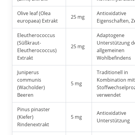
Olive leaf (Olea
Antioxidative
25 mg
europaea) Extrakt
Eigenschaften, Z
Eleutherococcus
Adaptogene
(Süßkraut-
Unterstützung d
25 mg
Eleutherococcus)
allgemeinen
Extrakt
Wohlbefindens
Juniperus
Traditionell in
communis
Kombination mi
5 mg
(Wacholder)
Stoffwechselpro
Beeren
verwendet
Pinus pinaster
Antioxidative
(Kiefer)
5 mg
Unterstützung
Rindenextrakt