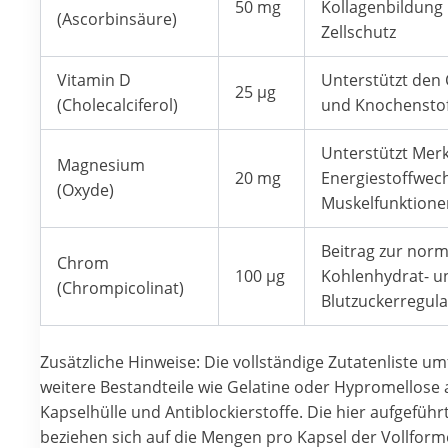
50 mg
Kollagenbildung
(Ascorbinsäure)
Zellschutz
Vitamin D
Unterstützt den 
25 µg
(Cholecalciferol)
und Knochensto
Unterstützt Mer
Magnesium
20 mg
Energiestoffwec
(Oxyde)
Muskelfunktione
Beitrag zur nor
Chrom
100 µg
Kohlenhydrat- u
(Chrompicolinat)
Blutzuckerregula
Zusätzliche Hinweise: Die vollständige Zutatenliste um
weitere Bestandteile wie Gelatine oder Hypromellose 
Kapselhülle und Antiblockierstoffe. Die hier aufgefüh
beziehen sich auf die Mengen pro Kapsel der Vollforme