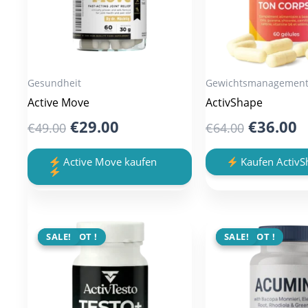
Gesundheit
Gewichtsmanagemen
Active Move
ActivShape
Original
Current
Original
C
€
29.00
€
36.00
€
49.00
€
64.00
price
price
price
p
was:
is:
was:
is
Active Move kaufen
Kaufen Activ
€49.00.
€29.00.
€64.00.
€
ANGEBOT !
SALE!
ANGEBOT !
SALE!