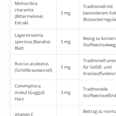
Momordica
Traditionell mit
charantia
5 mg
besonderem Fok
(Bittermelone)
Blutzuckerregula
Extrakt
Lagerstroemia
Bezug zu konser
speciosa (Banaba)
5 mg
Stoffwechselwe
Blatt
Traditionell unt
Ruscus aculeatus
5 mg
für Gefäß- und
(Schöllkrautwurzel)
Kreislauffunktio
Commiphora
Traditionelle
mukul (Guggul)
3 mg
Stoffwechselför
Harz
Beitrag zu norma
Vitamin C