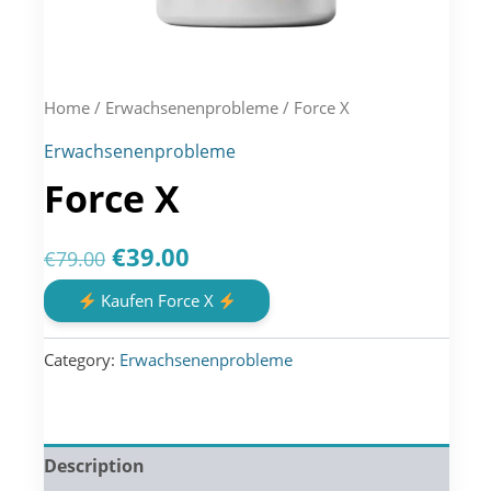
Home
/
Erwachsenenprobleme
/ Force X
Erwachsenenprobleme
Force X
Original
Current
€
39.00
€
79.00
price
price
Kaufen Force X
was:
is:
Category:
Erwachsenenprobleme
€79.00.
€39.00.
Description