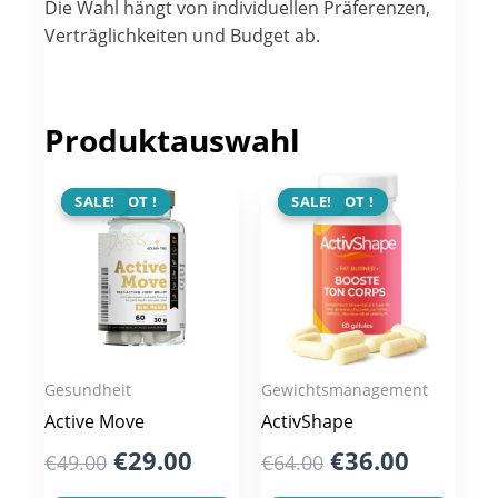
Die Wahl hängt von individuellen Präferenzen,
Verträglichkeiten und Budget ab.
Produktauswahl
ANGEBOT !
SALE!
ANGEBOT !
SALE!
Gesundheit
Gewichtsmanagement
Active Move
ActivShape
Original
Current
Original
Curren
€
29.00
€
36.00
€
49.00
€
64.00
price
price
price
price