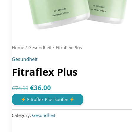
Home
/
Gesundheit
/ Fitraflex Plus
Gesundheit
Fitraflex Plus
Original
Current
€
36.00
€
74.00
price
price
Fitraflex Plus kaufen
was:
is:
Category:
Gesundheit
€74.00.
€36.00.