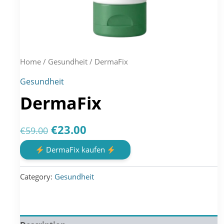
Home
/
Gesundheit
/ DermaFix
Gesundheit
DermaFix
Original
Current
€
23.00
€
59.00
price
price
DermaFix kaufen
was:
is:
Category:
Gesundheit
€59.00.
€23.00.