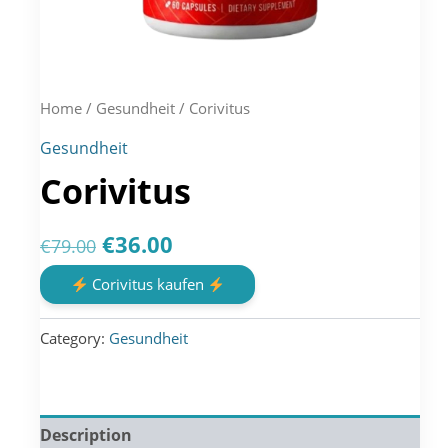
Home
/
Gesundheit
/ Corivitus
Gesundheit
Corivitus
Original
Current
€
36.00
€
79.00
price
price
Corivitus kaufen
was:
is:
Category:
Gesundheit
€79.00.
€36.00.
Description