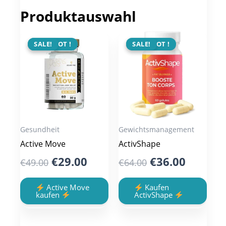
Produktauswahl
ANGEBOT !
SALE!
ANGEBOT !
SALE!
Gesundheit
Gewichtsmanagement
Active Move
ActivShape
Original
Current
Original
Curren
€
29.00
€
36.00
€
49.00
€
64.00
price
price
price
price
was:
is:
was:
is:
Active Move
Kaufen
kaufen
ActivShape
€49.00.
€29.00.
€64.00.
€36.00.