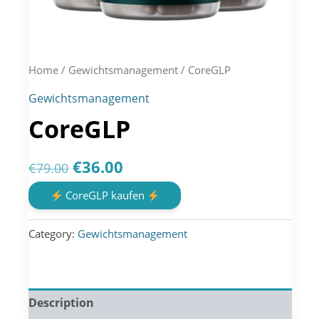
Home
/
Gewichtsmanagement
/ CoreGLP
Gewichtsmanagement
CoreGLP
Original
Current
€
36.00
€
79.00
price
price
CoreGLP kaufen
was:
is:
Category:
Gewichtsmanagement
€79.00.
€36.00.
Description