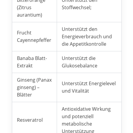
Bitterorange
Unterstützt den
(Zitrus
Stoffwechsel;
aurantium)
Unterstützt den
Frucht
Energieverbrauch und
Cayennepfeffer
die Appetitkontrolle
Banaba Blatt-
Unterstützt die
Extrakt
Glukosebalance
Ginseng (Panax
Unterstützt Energielevel
ginseng) –
und Vitalität
Blätter
Antioxidative Wirkung
und potenziell
Resveratrol
metabolische
Unterstützung