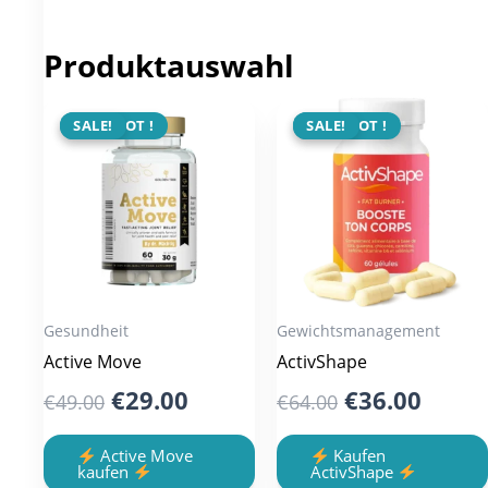
Produktauswahl
ANGEBOT !
SALE!
ANGEBOT !
SALE!
Gesundheit
Gewichtsmanagement
Active Move
ActivShape
Original
Current
Original
Curre
€
29.00
€
36.00
€
49.00
€
64.00
price
price
price
price
was:
is:
was:
is:
Active Move
Kaufen
kaufen
ActivShape