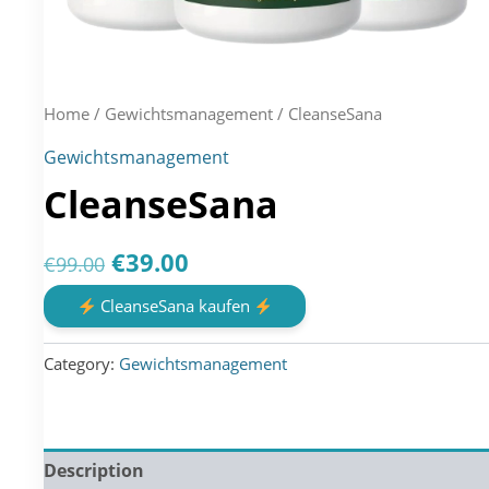
Home
/
Gewichtsmanagement
/ CleanseSana
Gewichtsmanagement
CleanseSana
Original
Current
€
39.00
€
99.00
price
price
CleanseSana kaufen
was:
is:
Category:
Gewichtsmanagement
€99.00.
€39.00.
Description