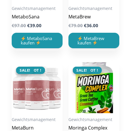
Gewichtsmanagement
Gewichtsmanagement
MetaboSana
MetaBrew
Original
Current
Original
Current
€
97.00
€
39.00
€
79.00
€
36.00
price
price
price
price
was:
is:
was:
is:
MetaboSana
MetaBrew
€97.00.
€39.00.
€79.00.
€36.00.
kaufen
kaufen
ANGEBOT !
SALE!
ANGEBOT !
SALE!
Gewichtsmanagement
Gewichtsmanagement
MetaBurn
Moringa Complex