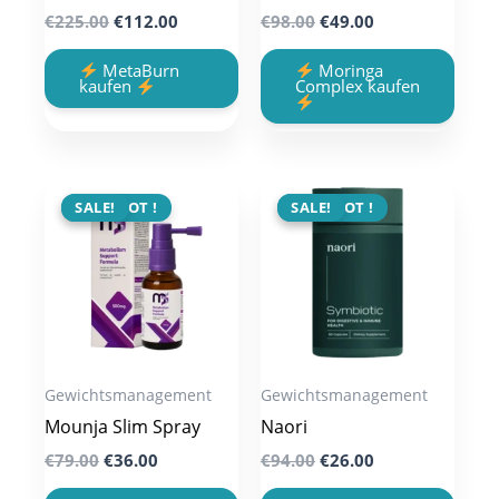
Original
Current
Original
Current
€
225.00
€
112.00
€
98.00
€
49.00
price
price
price
price
was:
is:
was:
is:
MetaBurn
Moringa
€225.00.
€112.00.
€98.00.
€49.00.
Complex kaufen
kaufen
ANGEBOT !
SALE!
ANGEBOT !
SALE!
Gewichtsmanagement
Gewichtsmanagement
Mounja Slim Spray
Naori
Original
Current
Original
Current
€
79.00
€
36.00
€
94.00
€
26.00
price
price
price
price