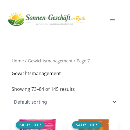
Skip
to
content
Home
/
Gewichtsmanagement
/ Page 7
Gewichtsmanagement
Showing 73–84 of 145 results
ANGEBOT !
SALE!
ANGEBOT !
SALE!