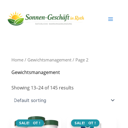
Skip
to
content
Home
/
Gewichtsmanagement
/ Page 2
Gewichtsmanagement
Showing 13–24 of 145 results
ANGEBOT !
SALE!
ANGEBOT !
SALE!