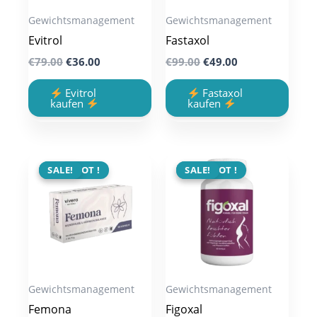
Gewichtsmanagement
Gewichtsmanagement
Evitrol
Fastaxol
Original
Current
Original
Current
€
79.00
€
36.00
€
99.00
€
49.00
price
price
price
price
was:
is:
was:
is:
Evitrol
Fastaxol
€79.00.
€36.00.
€99.00.
€49.00.
kaufen
kaufen
ANGEBOT !
SALE!
ANGEBOT !
SALE!
Gewichtsmanagement
Gewichtsmanagement
Femona
Figoxal